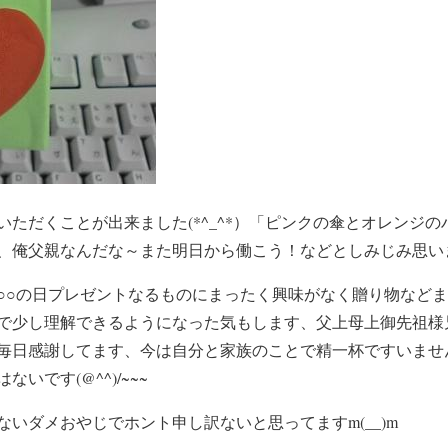
いただくことが出来ました(*^_^*）「ピンクの傘とオレンジ
、俺父親なんだな～また明日から働こう！などとしみじみ思い
○○の日プレゼントなるものにまったく興味がなく贈り物など
で少し理解できるようになった気もします、父上母上御先祖様
毎日感謝してます、今は自分と家族のことで精一杯ですいませ
いです(@^^)/~~~
いダメおやじでホント申し訳ないと思ってますm(__)m