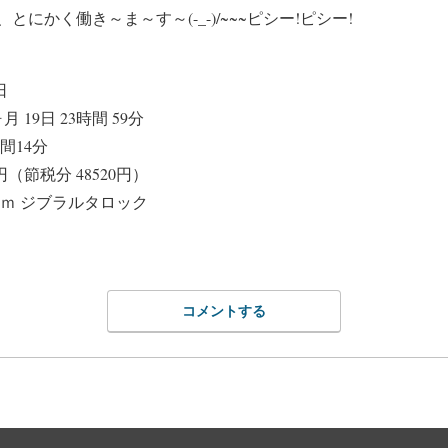
にかく働き～ま～す～(-_-)/~~~ピシー!ピシー!
日
 19日 23時間 59分
間14分
円（節税分 48520円）
.05ｍ ジブラルタロック
コメントする