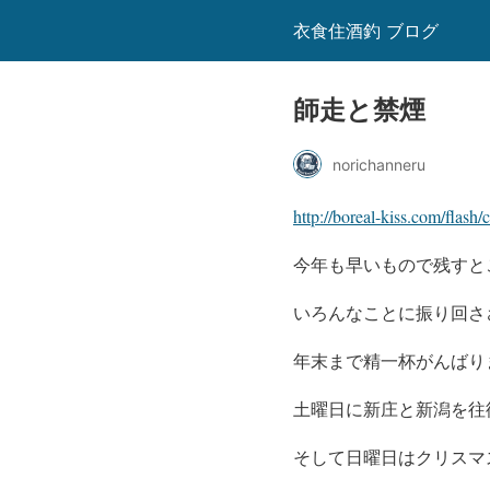
衣食住酒釣 ブログ
師走と禁煙
norichanneru
http://boreal-kiss.com/flash
今年も早いもので残すとこ
いろんなことに振り回さ
年末まで精一杯がんばります
土曜日に新庄と新潟を往
そして日曜日はクリスマ