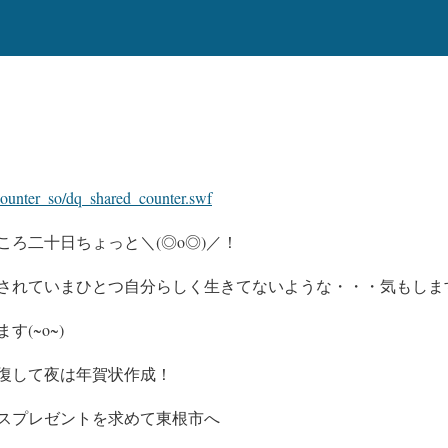
/counter_so/dq_shared_counter.swf
ろ二十日ちょっと＼(◎o◎)／！
されていまひとつ自分らしく生きてないような・・・気もしま
(~o~)
復して夜は年賀状作成！
スプレゼントを求めて東根市へ