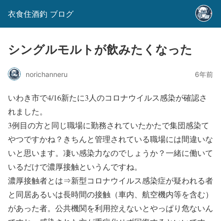
衣食住酒釣 ブログ
シングルモルトが飲みたくなった
norichanneru
6年前
いわき市で4/16新たに3人のコロナウイルス感染が確認さ
れました。
3例目の方と同じ職場に勤務されていたかたで集団感染て
やつですかね？きちんと管理されている職場には間違いな
いと思います。凄い感染力なのでしょうか？一緒に働いて
いるだけで濃厚接触というんですね。
濃厚接触者とは⇒新型コロナウイルス感染症が疑われる者
と同居あるいは長時間の接触（車内、航空機内等を含む）
があった者。公共機関を利用控えないとやっぱり危ないん