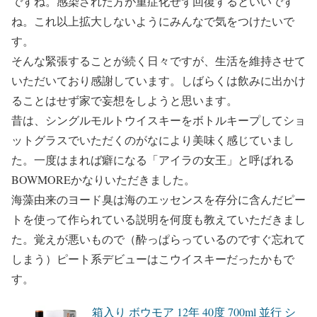
ですね。感染された方が重症化せず回復するといいです
ね。これ以上拡大しないようにみんなで気をつけたいで
す。
そんな緊張することが続く日々ですが、生活を維持させて
いただいており感謝しています。しばらくは飲みに出かけ
ることはせず家で妄想をしようと思います。
昔は、シングルモルトウイスキーをボトルキープしてショ
ットグラスでいただくのがなにより美味く感じていまし
た。一度はまれば癖になる「アイラの女王」と呼ばれる
BOWMORE
かなりいただきました。
海藻由来のヨード臭は海のエッセンスを存分に含んだピー
トを使って作られている説明を何度も教えていただきまし
た。覚えが悪いもので（酔っぱらっているのですぐ忘れて
しまう）ピート系デビューはこウイスキーだったかもで
す。
箱入り ボウモア 12年 40度 700ml 並行 シ