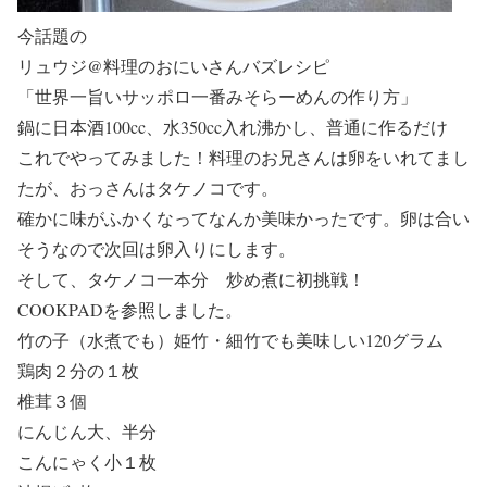
今話題の
リュウジ@料理のおにいさんバズレシピ
「世界一旨いサッポロ一番みそらーめんの作り方」
鍋に日本酒100cc、水350cc入れ沸かし、普通に作るだけ
これでやってみました！料理のお兄さんは卵をいれてまし
たが、おっさんはタケノコです。
確かに味がふかくなってなんか美味かったです。卵は合い
そうなので次回は卵入りにします。
そして、タケノコ一本分 炒め煮に初挑戦！
COOKPADを参照しました。
竹の子（水煮でも）姫竹・細竹でも美味しい120グラム
鶏肉２分の１枚
椎茸３個
にんじん大、半分
こんにゃく小１枚