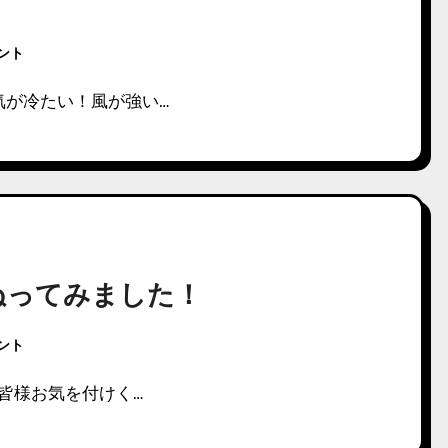
メント
気が冷たい！風が強い…
ぬってみました！
メント
！皆様お気を付けく…