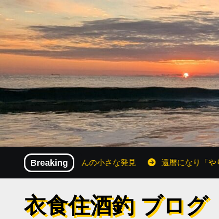
内
容
を
ス
キ
ッ
プ
イズ！還暦おじさんの小さな発見
Breaking
還暦になり「やりたいこ
衣食住酒釣 ブログ