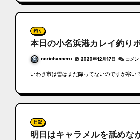
釣り
本日の小名浜港カレイ釣り
norichanneru
2020年12月17日
コメン
いわき市は雪はまだ降ってないのですが寒い
日記
明日はキャラメルを舐めな