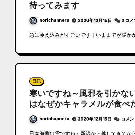
待ってみます
norichanneru
2020年12月16日
2 コ
急に冷え込みがすごいです！いままでが暖かか
日記
寒いですね～風邪を引かな
はなぜかキャラメルが食べ
norichanneru
2020年12月15日
コメン
日本海側は雪ですね～新潟から越してきてか