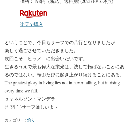
価格：198円（税込、送料別)
(2021/10/16時点)
楽天で購入
ということで、今日もサーフでの苦行となりましたが
楽しく過ごさせていただきました。
次回こそ
ヒラメ
に出会いたいです。
生きるうえで最も偉大な栄光は、決して転ばないことにあ
るのではない。転ぶたびに起き上がり続けることにある。
The greatest glory in living lies not in never falling, but in rising
every time we fall.
ｂｙネルソン・マンデラ
(* ´艸｀)サーフ厳しいよ～
カテゴリー:
釣り