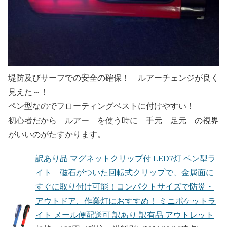
堤防及びサーフでの安全の確保！ ルアーチェンジが良く
見えた～！
ペン型なのでフローティングベストに付けやすい！
初心者だから ルアー を使う時に 手元 足元 の視界
がいいのがたすかります。
訳あり品 マグネットクリップ付 LED7灯 ペン型ラ
イト 磁石がついた回転式クリップで、金属面に
すぐに取り付け可能！コンパクトサイズで防災・
アウトドア、作業灯におすすめ！ ミニポケットラ
イト メール便配送可 訳あり 訳有品 アウトレット