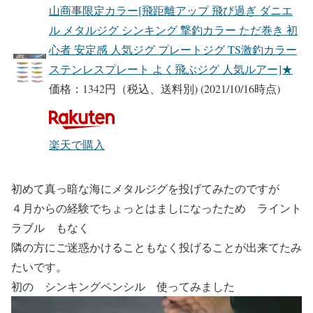
山商事限定カラー[飛距離アップ 飛び過ぎ ダニエ
ル メタルジグ シンキング 撃釣カラー ただ巻き 初
心者 安定感 人気ジグ プレートジグ TS激釣カラー
ステンレスプレート よく飛ぶジグ 人気ルアー]★
価格：1342円（税込、送料別)
(2021/10/16時点)
楽天で購入
初めて真っ暗な海にメタルジグを投げてみたのですが
４月からの経験でちょっとはましになったため ライント
ラブル もなく
隣の方にご迷惑かけることもなく投げることが出来てたみ
たいです。
初の シンキングペンシル 使ってみました