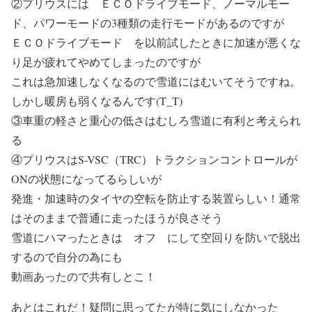
②プリウスには ＥＣＯドライブモード、ノーマルモー
ド、パワーモードの3種類の走行モードがあるのですが
ＥＣＯドライブモード を以前試したときに加速が悪くな
り足が疲れてやめてしまったのですが
これは急加速しなくなるので雪道にはむいてそうですね。
しかし暖房も弱くなるんです(T_T)
③車重の軽さと重心の低さはむしろ雪道に有利と考えられ
る
④プリウスはS-VSC（TRC）トラクションコントロールが
ONの状態になってるらしいが
発進・加速時のタイヤの空転を防止する装置らしい！通常
はそのままで普通に走ったほうが良さそう
雪道にハマったときは オフ にして空回りを防いで脱出
するので自分の為にも
動画あったので共有しとこ！
あとはこれだ！疑問に思ってたが特に気にしなかった