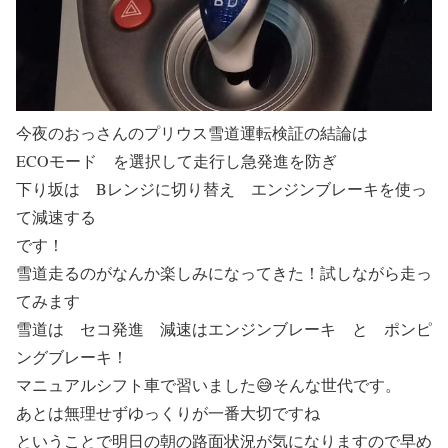
今夜のおっさんのプリウス雪道運転
検証の結論は
ECOモード
を選択して走行し
急発進を防ぎ
下り坂は Bレンジに切り替え
エンジンブレーキを使っ
て減速する
です！
雪道走るのがなんか楽しみになってきた！試しながら走っ
てみます
雪道は
セコ発進
減速は
エンジンブレーキ
と
ポンピ
ングブレーキ！
マニュアルシフト車で習いました😅そんな世代です。
あとは無理せずゆっくりが一番大切ですね
ということで明日の朝の路面状況が気になりますので早め