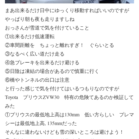
まあ出来るだけ日中にゆっくり移動すればいいのですが
やっぱり朝も夜も走りますしね
おっさんが雪道で気を付けていること
①出来るだけ低速運転
②車間距離を ちょっと離れすぎ！ ぐらいとる
③なるべく広い道だけ走る
④急ブレーキを出来るだけ避ける
⑤日陰は凍結の場合があるので慎重に行く
⑥橋やトンネルの出口は注意
と行った感じで気を付けてはいるつもりなのですが
Toyota プリウスZVW30 特有の危険てあるのか検証して
みた
①プリウスの最低地上高は130mm 低い方らしい プレマ
シーは最低地上高, 135mmだった
そんなに違わないけども雪の深いところは避けよう！