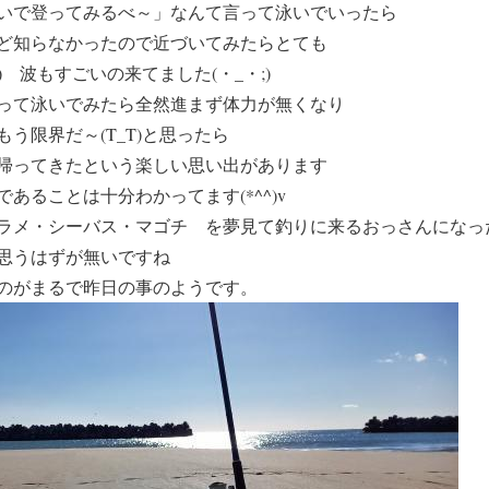
いで登ってみるべ～」
なんて言って泳いでいったら
ど知らなかったので近づいてみたらとても
) 波もすごいの来てました(・_・;)
て泳いでみたら全然進まず体力が無くなり
もう
限界だ～(T_T)
と思ったら
帰ってきたという楽しい思い出があります
あることは十分わかってます(*^^)v
ラメ・シーバス・マゴチ を夢見て釣りに来るおっさんになっ
思うはずが無いですね
のがまるで昨日の事のようです。