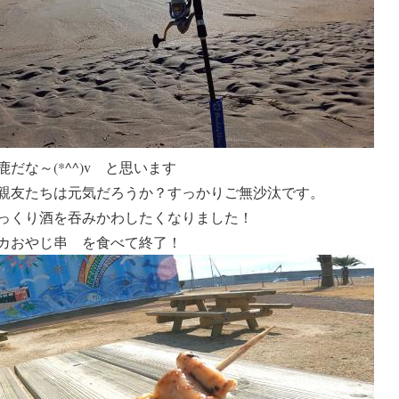
だな～(*^^)v と思います
親友たちは元気だろうか？すっかりご無沙汰です。
っくり酒を吞みかわしたくなりました！
カおやじ串
を食べて終了！