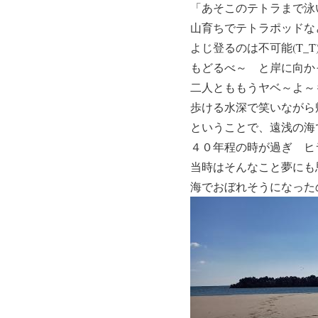
「あそこのテトラまで泳
山育ちでテトラポッドな
よじ登るのは不可能(T_T
もどるべ～
と岸に向かっ
二人とももうヤベ～よ～
歩ける水深
で笑いながら
ということで、遠浅の海で
４０年程の時が過ぎ ヒ
当時はそんなこと夢にも
海でおぼれそうになった