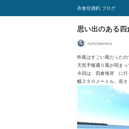
衣食住酒釣 ブログ
思い出のある四
norichanneru
昨夜はすごい風だったの
天気予報通り風が弱まって
今回は
四倉海岸
に行
幅２５０メートル、長さ