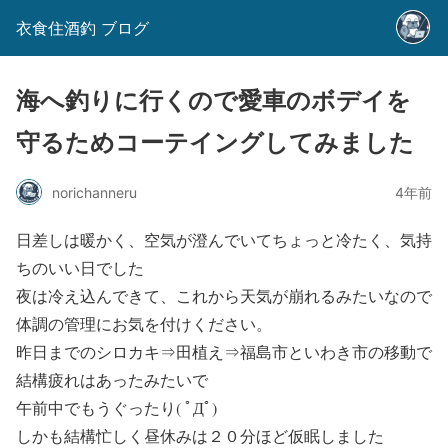
衣食住酒釣 ブログ
海へ釣りに行くので愛車のボデイを
守るためコーテイングしてみました
norichanneru
4年前
日差しは暖かく、空気が澄んでいてちょっと冷たく、気持
ちのいい日でした
夜は冷え込んできて、これから天気が崩れるみたいなので
体調の管理にお気を付けください。
昨日までのシロカキ⇒田植え⇒福島市といわき市の移動で
結構疲れはあったみたいで
午前中でもうぐったり( ﾟДﾟ)
しかも結構忙しく昼休みは２０分ほど仮眠しました