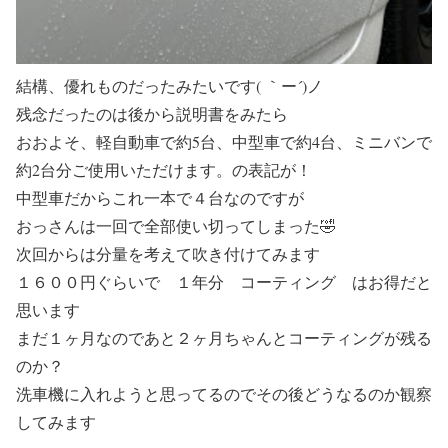
結構、優れものだったみたいです( ｀ー´)ノ
残念だったのは後から説明書をみたら
おおよそ、軽自動車で約5台、中型車で約4台、ミニバンで
約2台分ご使用いただけます。の表記が！
中型車だからこれ一本で４台なのですが
おっさんは一回で全部使い切ってしまった🤣
次回からは分量を考えて吹き付けてみます
１６００円ぐらいで １年分 コーティング はお得だと
思います
まだ１ヶ月なのであと２ヶ月ちゃんとコーティングが残る
のか？
洗車機に入れようと思ってるのでその後どうなるのか観察
してみます