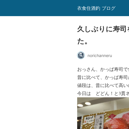
衣食住酒釣 ブログ
久しぶりに寿司
た。
norichanneru
おっさん、かっぱ寿司で
昔に比べて、かっぱ寿司
値段は、昔に比べて高い
今日は
どどん！と3貫