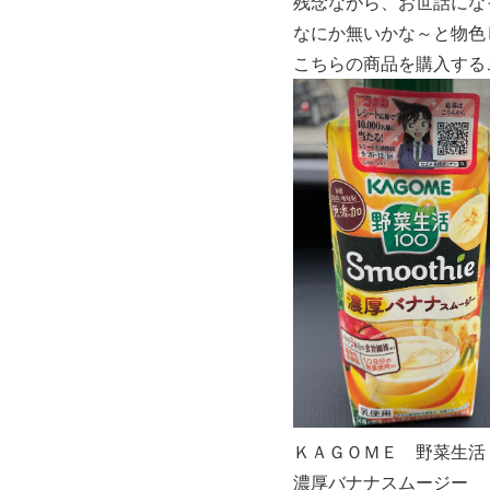
残念ながら、お世話になっ
なにか無いかな～と物色
こちらの商品を購入する
ＫＡＧＯＭＥ 野菜生活１００
濃厚バナナスムージー