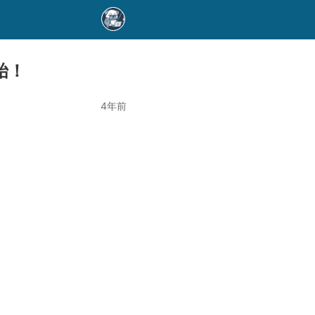
始！
4年前