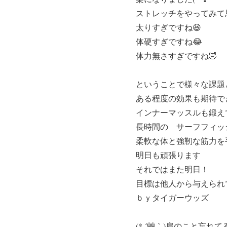
ストレッチをやってみて
太りすぎですね😆
体硬すぎですね😂
体力無さすぎですね🤣
ということで様々な課題
ある程度の効果も期待で
インナーマッスルも鍛え
長時間の サーフフィッ
柔軟な体と強靭な筋力を手
明日も頑張ります
それではまた明日！
目標は他人から与えられ
ｂｙタイガーウッズ
(* ´艸｀)肩のこと忘