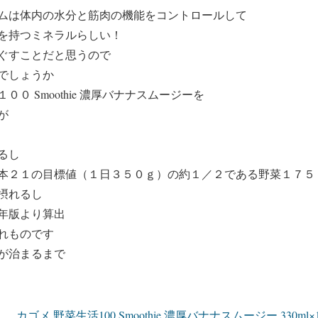
ムは体内の水分と筋肉の機能をコントロールして
を持つミネラルらしい！
ぐすことだと思うので
でしょうか
０ Smoothie 濃厚バナナスムージーを
が
るし
本２１の目標値（１日３５０ｇ）の約１／２である野菜１７５
摂れるし
年版より算出
れものです
が治まるまで
カゴメ 野菜生活100 Smoothie 濃厚バナナスムージー 330m