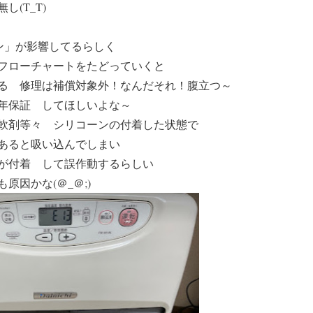
(T_T)
ン」
が影響してるらしく
フローチャートをたどっていくと
る 修理は補償対象外！なんだそれ！腹立つ～
年保証 してほしいよな～
軟剤等々 シリコーンの付着した状態で
あると吸い込んでしまい
が付着 して誤作動するらしい
原因かな(＠_＠;)