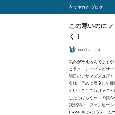
衣食住酒釣 ブログ
この寒いのにフ
く！
norichanneru
気温が冷え込んでますが
ヒラメ・シーバスがサー
明日のアサマズメは行く
奥様！早めに帰宅して掃除
ということで行けることに
したらばもう一つの指令
我が家の ファンヒータ
FW-5618L(W) [ウ