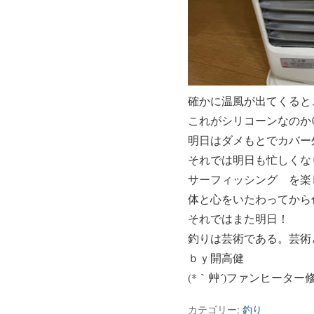
確かに温風が出てくると
これがシリコーンなのか
明日はダメもとでカバー
それでは明日も忙しくな
サーフィッシング を楽
体と心をいたわってから
それではまた明日！
釣りは芸術である。芸術
ｂｙ開高健
(*｀艸´)ファンヒータ
カテゴリー:
釣り