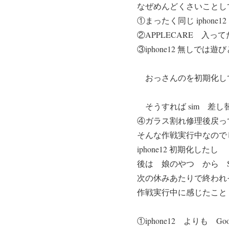
なぜめんどくさいことし
①まったく同じ iphone
②APPLECARE 入
③iphone12 無しで
おっさんのを初期化し
そうすれば sim 差し替
④ガラス割れ修理後戻っ
そんな作戦実行中なのでし
iphone12 初期化したし
後は 娘のやつ から 
次の休みあたりで終われ
作戦実行中に感じたこと
①iphone12 よりも G