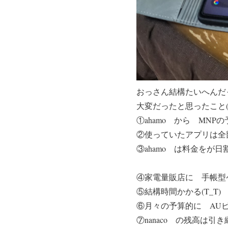
おっさん結構たいへんだっ
大変だったと思ったこと(-_
①ahamo から MNP
②使っていたアプリは全部
③ahamo は料金をが日
④家電量販店に 手帳型
⑤結構時間かかる(T_T)
⑥月々の予算的に AUピ
⑦
nanaco の残高は引