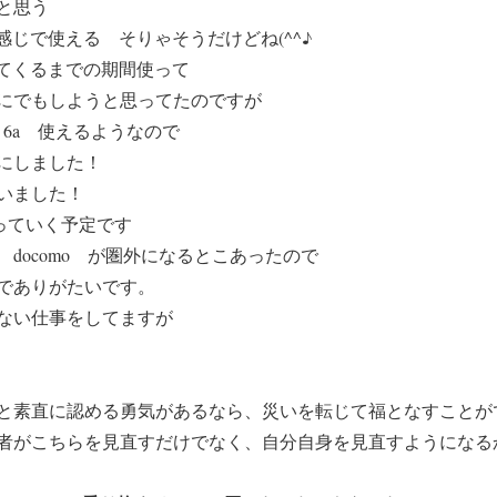
いと思う
い感じで使える そりゃそうだけどね(^^♪
ら帰ってくるまでの期間使って
にでもしようと思ってたのですが
xel 6a 使えるようなので
にしました！
いました！
ていく予定です
docomo が圏外になるとこあったので
でありがたいです。
ない仕事をしてますが
と素直に認める勇気があるなら、災いを転じて福となすことが
者がこちらを見直すだけでなく、自分自身を見直すようになる