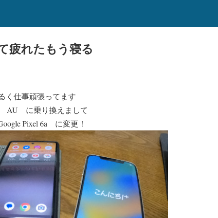
て疲れたもう寝る
るく仕事頑張ってます
ら AU に乗り換え
まして
ogle Pixel 6a に変更！