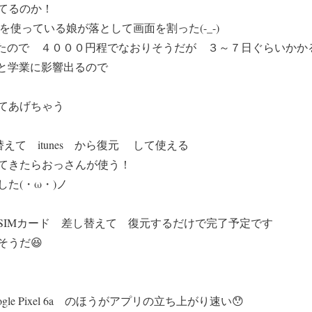
てるのか！
12 を使っている娘が落として画面を割った(-_-)
ってたので ４０００円程でなおりそうだが ３～７日ぐらいかかる(
は遊びと学業に影響出るので
てあげちゃう
えて itunes から復元 して使える
てきたらおっさんが使う！
た(・ω・)ノ
SIMカード 差し替えて 復元するだけで完了予定です
そうだ😆
oogle Pixel 6a のほうがアプリの立ち上がり速い😯