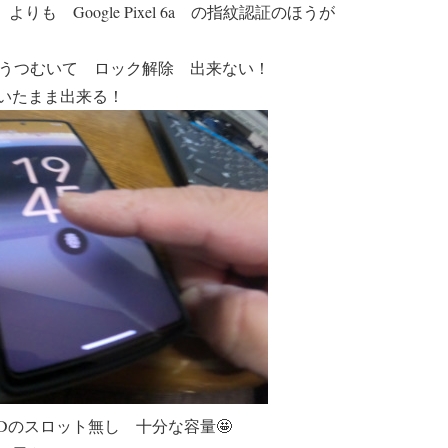
ID よりも Google Pixel 6a の指紋認証のほうが
D はうつむいて ロック解除 出来ない！
いたまま出来る！
 SDのスロット無し 十分な容量🤩