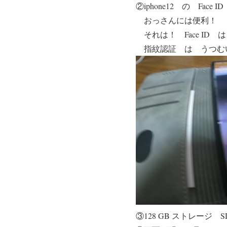
②iphone12 の Face 
おっさんには便利！
それは！ Face I
指紋認証 は うつむ
③128 GB ストレージ