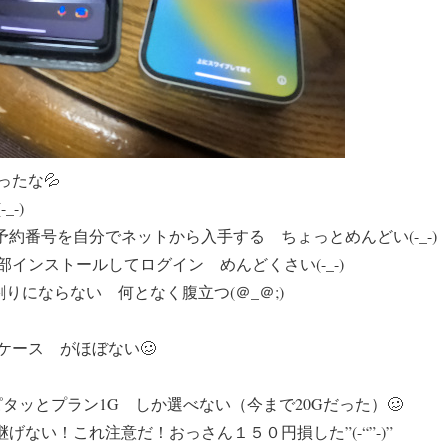
たな💦
-)
の予約番号を自分でネットから入手する ちょっとめんどい(-_-)
インストールしてログイン めんどくさい(-_-)
割りにならない 何となく腹立つ(＠_＠;)
ケース がほぼない🥴
タッとプラン1G しか選べない（今まで20Gだった）🥴
き継げない！
これ注意だ！おっさん１５０円損した”(-“”-)”