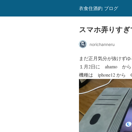
衣食住酒釣 ブログ
スマホ弄りすぎ
norichanneru
まだ正月気分が抜けずゆ
１月2日に ahamo か
機種は iphone12 から Go