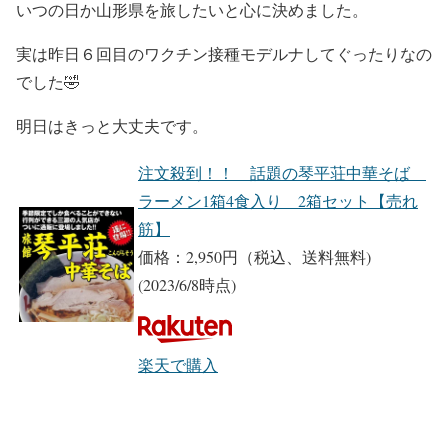
いつの日か山形県を旅したいと心に決めました。
実は昨日６回目のワクチン接種モデルナしてぐったりなの
でした🤣
明日はきっと大丈夫です。
注文殺到！！ 話題の琴平荘中華そば
ラーメン1箱4食入り 2箱セット【売れ
筋】
価格：2,950円（税込、送料無料)
(2023/6/8時点)
楽天で購入