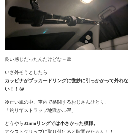
良い感じだったんだけどな～😅
いざ外そうとしたら――
カラビナがプラカードリングに微妙に引っかかって外れな
い！！
😭
冷たい風の中、車内で格闘するおじさんひとり。
「釣り竿ストラップ地獄か…🤣」
32mmリングでは小さかった模様。
どうやら
アシストグリップに取り付けると隙間がたらん！！