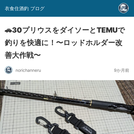
衣食住酒釣 ブログ
🚗30プリウスをダイソーとTEMUで
釣りを快適に！〜ロッドホルダー改
善大作戦〜
norichanneru
9か月前