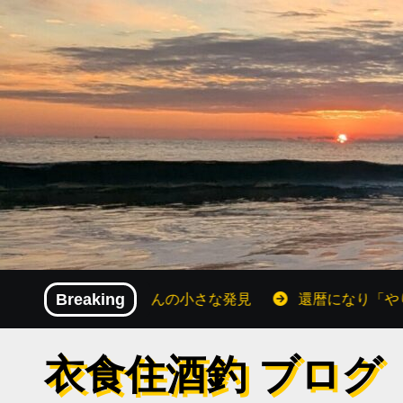
内
容
を
ス
キ
ッ
プ
！還暦おじさんの小さな発見
Breaking
還暦になり「やりたいこと」
衣食住酒釣 ブログ