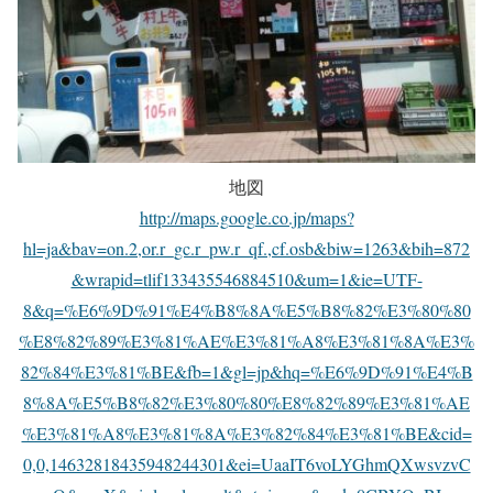
地図
http://maps.google.co.jp/maps?
hl=ja&bav=on.2,or.r_gc.r_pw.r_qf.,cf.osb&biw=1263&bih=872
&wrapid=tlif133435546884510&um=1&ie=UTF-
8&q=%E6%9D%91%E4%B8%8A%E5%B8%82%E3%80%80
%E8%82%89%E3%81%AE%E3%81%A8%E3%81%8A%E3%
82%84%E3%81%BE&fb=1&gl=jp&hq=%E6%9D%91%E4%B
8%8A%E5%B8%82%E3%80%80%E8%82%89%E3%81%AE
%E3%81%A8%E3%81%8A%E3%82%84%E3%81%BE&cid=
0,0,14632818435948244301&ei=UaaIT6voLYGhmQXwsvzvC