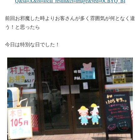
Q&sa=X&oi=local_result&ct=image&ved=0CBYQ_BI
前回お邪魔した時よりお客さんが多く雰囲気が何となく違
う！と思ったら
今日は特別な日でした！