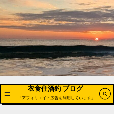
内
容
を
ス
キ
ッ
プ
衣食住酒釣 ブログ
「アフィリエイト広告を利用しています」