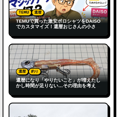
TEMU
還暦
TEMUで買った激安ポロシャツをDAISO
でカスタマイズ！還暦おじさんの小さな
発見
還暦
釣り
還暦になり「やりたいこと」が増えたし
かし時間が足りない…その理由を考えて
みた