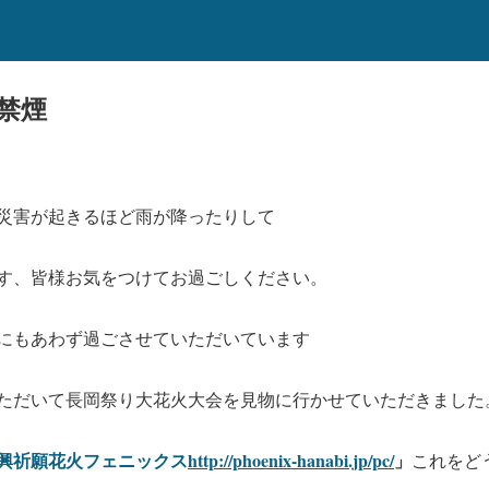
禁煙
災害が起きるほど雨が降ったりして
す、皆様お気をつけてお過ごしください。
にもあわず過ごさせていただいています
ただいて長岡祭り大花火大会を見物に行かせていただきました
興祈願花火フェニックス
http://phoenix-hanabi.jp/pc/
」
これをど