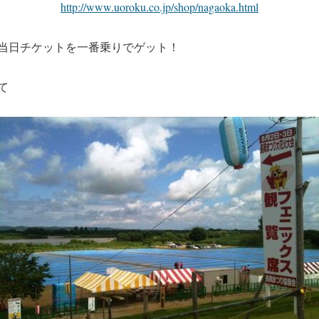
http://www.uoroku.co.jp/shop/nagaoka.html
当日チケットを一番乗りでゲット！
て