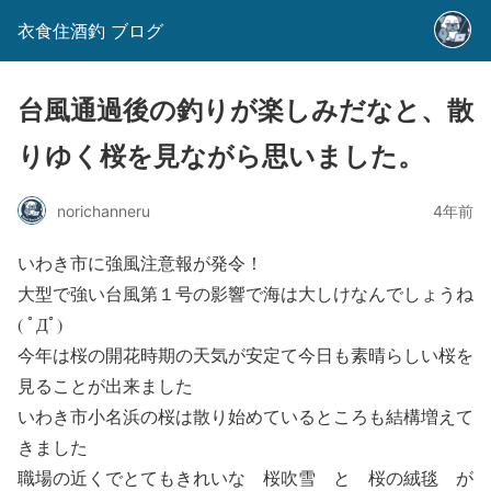
衣食住酒釣 ブログ
台風通過後の釣りが楽しみだなと、散
りゆく桜を見ながら思いました。
norichanneru
4年前
いわき市に強風注意報が発令！
大型で強い台風第１号の影響で海は大しけなんでしょうね
( ﾟДﾟ)
今年は桜の開花時期の天気が安定て今日も素晴らしい桜を
見ることが出来ました
いわき市小名浜の桜は散り始めているところも結構増えて
きました
職場の近くでとてもきれいな 桜吹雪 と 桜の絨毯 が