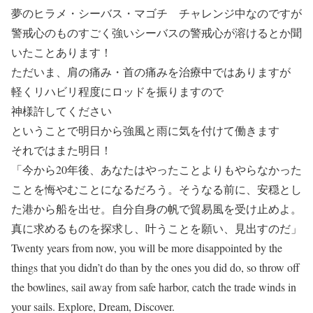
夢のヒラメ・シーバス・マゴチ チャレンジ中なのですが
警戒心のものすごく強いシーバスの警戒心が溶けるとか聞
いたことあります！
ただいま、肩の痛み・首の痛みを治療中ではありますが
軽くリハビリ程度にロッドを振りますので
神様許してください
ということで明日から強風と雨に気を付けて働きます
それではまた明日！
「今から20年後、あなたはやったことよりもやらなかった
ことを悔やむことになるだろう。そうなる前に、安穏とし
た港から船を出せ。自分自身の帆で貿易風を受け止めよ。
真に求めるものを探求し、叶うことを願い、見出すのだ」
Twenty years from now, you will be more disappointed by the
things that you didn’t do than by the ones you did do, so throw off
the bowlines, sail away from safe harbor, catch the trade winds in
your sails. Explore, Dream, Discover.