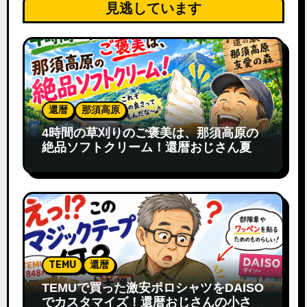
見逃しています
還暦
那須高原
4時間の草刈りのご褒美は、那須高原の
絶品ソフトクリーム！還暦おじさん夏の
寄り道
TEMU
還暦
TEMUで買った激安ポロシャツをDAISO
でカスタマイズ！還暦おじさんの小さな