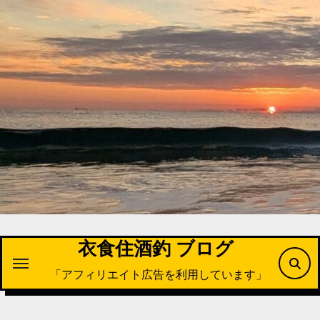
内
容
を
ス
キ
ッ
プ
衣食住酒釣 ブログ
「アフィリエイト広告を利用しています」