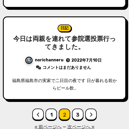
日記
今日は両親を連れて参院選投票行っ
てきました。
norichanneru
2022年7月10日
コメントはまだありません
福島県福島市の実家で二日目の夜です 日が暮れる前か
らビール飲…
投
1
2
3
稿
« 前ページへ
—
次ページへ »