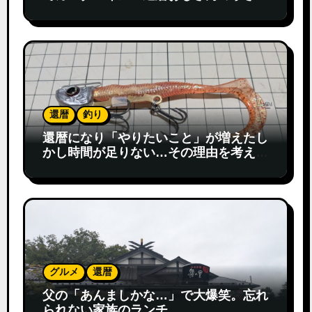
発見
還暦
釣り
還暦になり「やりたいこと」が増えたし
かし時間が足りない…その理由を考えて
みた
グルメ
還暦
父の「あんましかな…」で大爆笑。忘れ
られない家族のランチ