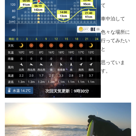
て
車中泊して
色々な場所に
行ってみたい
と
思っていま
す。