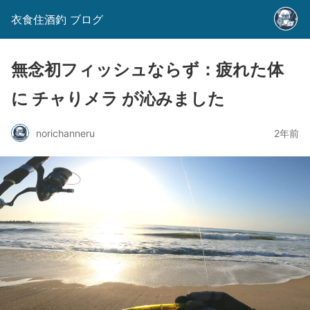
衣食住酒釣 ブログ
無念初フィッシュならず：疲れた体
に チャりメラ が沁みました
norichanneru
2年前