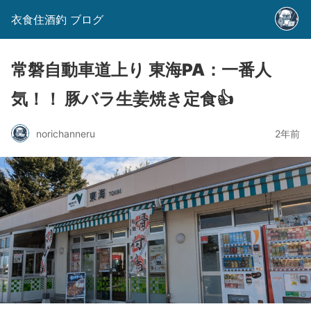
衣食住酒釣 ブログ
常磐自動車道上り 東海PA：一番人
気！！ 豚バラ生姜焼き定食👍
norichanneru
2年前