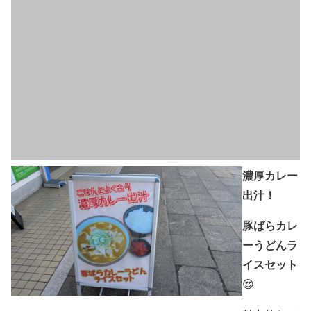
濃厚カレー
出汁！
豚ばらカレ
ーうどんラ
イスセット
😍