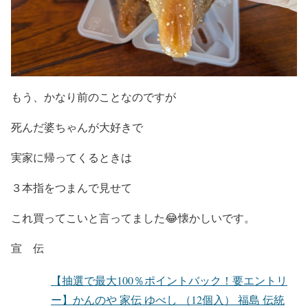
もう、かなり前のことなのですが
死んだ婆ちゃんが大好きで
実家に帰ってくるときは
３本指をつまんで見せて
これ買ってこいと言ってました😂懐かしいです。
宣 伝
【抽選で最大100％ポイントバック！要エントリ
ー】かんのや 家伝 ゆべし （12個入） 福島 伝統