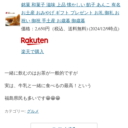
銘菓 和菓子 滋味 上品 懐かしい 餡子 あんこ 有名
お土産 おみやげ ギフト プレゼント お礼 御礼 お
祝い 御祝 手土産 お歳暮 御歳暮
価格：2,650円（税込、送料無料)
(2024/12/9時点)
楽天で購入
一緒に飲むのはお茶が一般的ですが
実は、牛乳と一緒に食べるの最高！という
福島県民も多いです😁😁😁
カテゴリー:
グルメ