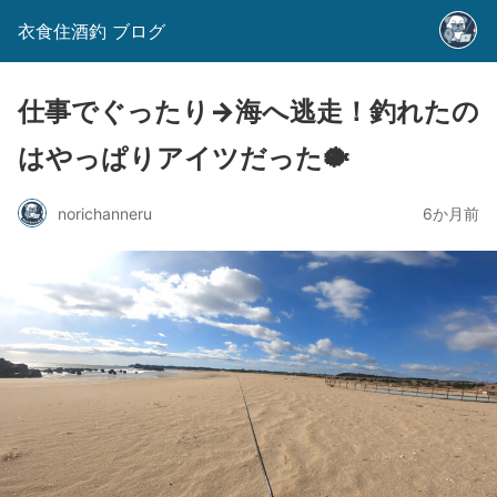
衣食住酒釣 ブログ
仕事でぐったり→海へ逃走！釣れたの
はやっぱりアイツだった🐡
norichanneru
6か月前