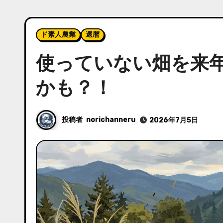
ド素人農業
還暦
使っていない畑を来
かも？！
投稿者
norichanneru
2026年7月5日