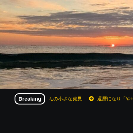
内
容
を
ス
キ
ッ
プ
還暦おじさんの小さな発見
Breaking
還暦になり「やりたいこと」が