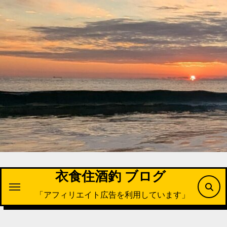
内
容
を
ス
キ
ッ
プ
衣食住酒釣 ブログ
「アフィリエイト広告を利用しています」