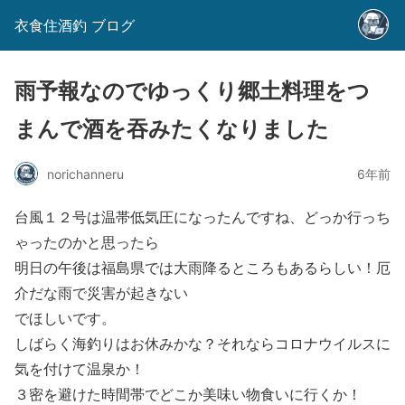
衣食住酒釣 ブログ
雨予報なのでゆっくり郷土料理をつ
まんで酒を吞みたくなりました
norichanneru
6年前
台風１２号は温帯低気圧になったんですね、どっか行っち
ゃったのかと思ったら
明日の午後は福島県では大雨降るところもあるらしい！厄
介だな雨で災害が起きない
でほしいです。
しばらく海釣りはお休みかな？それならコロナウイルスに
気を付けて温泉か！
３密を避けた時間帯でどこか美味い物食いに行くか！