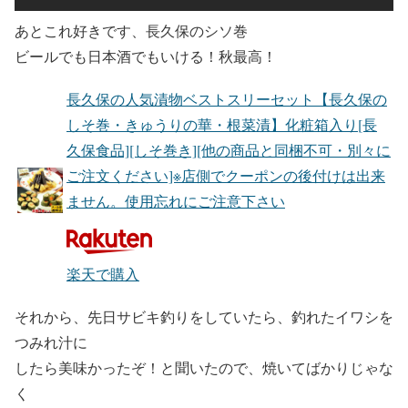
あとこれ好きです、
長久保のシソ巻
ビールでも日本酒でもいける！秋最高！
長久保の人気漬物ベストスリーセット【長久保の
しそ巻・きゅうりの華・根菜漬】化粧箱入り[長
久保食品][しそ巻き][他の商品と同梱不可・別々に
ご注文ください]※店側でクーポンの後付けは出来
ません。使用忘れにご注意下さい
楽天で購入
それから、先日サビキ釣りをしていたら、釣れたイワシを
つみれ汁に
したら美味かったぞ！と聞いたので、焼いてばかりじゃな
く