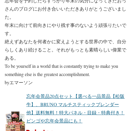
忘年会を予約したらすっかり年末の気分になってきたおっ
さんのブログにお付き合いいただきありがとうございまし
た。
年末に向けて前向きにやり残す事のないよう頑張りたいで
す。
絶えずあなたを何者かに変えようとする世界の中で、自分
らしくあり続けること。それがもっとも素晴らしい偉業で
ある。
To be yourself in a world that is constantly trying to make you
something else is the greatest accomplishment.
byエマーソン
忘年会景品20点セット【選べる一品景品【松阪
牛】、BRUNO マルチスティックブレンダー
他】送料無料！特大パネル・目録・特典付き！
ビンゴや忘年会景品にも！