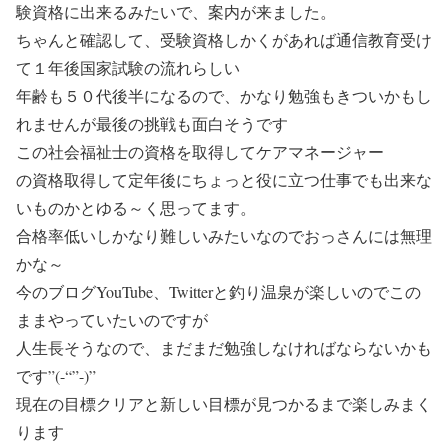
験資格に出来るみたいで、案内が来ました。
ちゃんと確認して、受験資格しかくがあれば通信教育受け
て１年後国家試験の流れらしい
年齢も５０代後半になるので、かなり勉強もきついかもし
れませんが最後の挑戦も面白そうです
この
社会福祉士
の資格を取得して
ケアマネージャー
の資格取得して定年後にちょっと役に立つ仕事でも出来な
いものかとゆる～く思ってます。
合格率低いしかなり難しいみたいなのでおっさんには無理
かな～
今のブログYouTube、Twitterと釣り温泉が楽しいのでこの
ままやっていたいのですが
人生長そうなので、まだまだ勉強しなければならないかも
です”(-“”-)”
現在の目標クリアと新しい目標が見つかるまで楽しみまく
ります