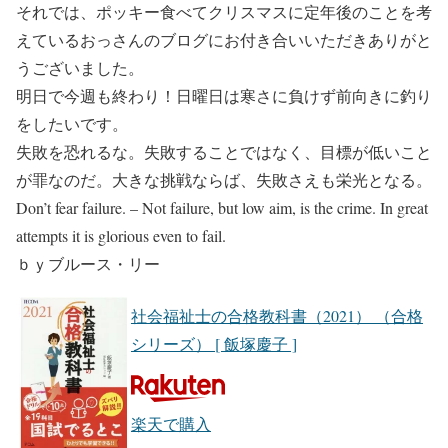
それでは、ポッキー食べてクリスマスに定年後のことを考
えているおっさんのブログにお付き合いいただきありがと
うございました。
明日で今週も終わり！日曜日は寒さに負けず前向きに釣り
をしたいです。
失敗を恐れるな。失敗することではなく、目標が低いこと
が罪なのだ。大きな挑戦ならば、失敗さえも栄光となる。
Don’t fear failure. – Not failure, but low aim, is the crime. In great
attempts it is glorious even to fail.
ｂｙブルース・リー
社会福祉士の合格教科書（2021） （合格
シリーズ） [ 飯塚慶子 ]
楽天で購入