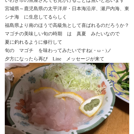
宮城県～鹿児島県の太平洋岸・日本海沿岸、瀬戸内海、東
シナ海 に生息してるらしく
福島県より南のほうで高級魚として喜ばれるのだろうか？
マゴチの美味しい旬の時期 は 真夏 みたいなので
夏に釣れるように修行して
旬の マゴチ を味わってみたいですね(・ω・)ノ
夕方になったら再び Line メッセージが来て