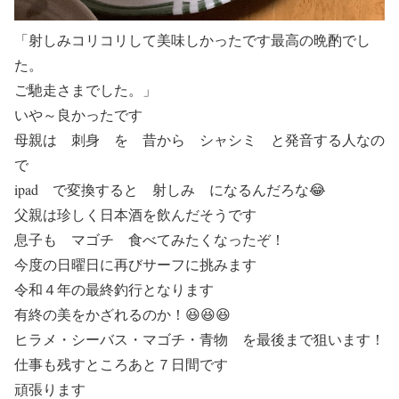
「射しみコリコリして美味しかったです最高の晩酌でし
た。
ご馳走さまでした。」
いや～良かったです
母親は 刺身 を 昔から シャシミ と発音する人なの
で
ipad で変換すると 射しみ になるんだろな😂
父親は珍しく日本酒を飲んだそうです
息子も マゴチ 食べてみたくなったぞ！
今度の日曜日に再びサーフに挑みます
令和４年の最終釣行となります
有終の美をかざれるのか！😆😆😆
ヒラメ・シーバス・マゴチ・青物 を最後まで狙います！
仕事も残すところあと７日間です
頑張ります