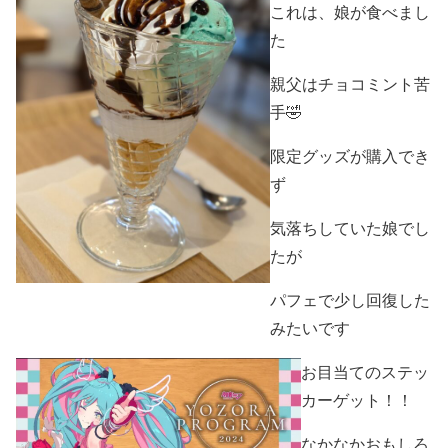
これは、娘が食べまし
た
親父はチョコミント苦
手🤣
限定グッズが購入でき
ず
気落ちしていた娘でし
たが
パフェで少し回復した
みたいです
お目当てのステッ
カーゲット！！
なかなかおもしろ