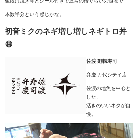
値段は焼き印とシール付きで通常の倍ぐらいの値段で
本数半分という感じかな。
初音ミクのネギ増し増しネギトロ丼
😆
佐渡 廻転寿司
弁慶 万代シテイ店
佐渡の地魚を中心と
した、
活きのいいネタが自
慢。