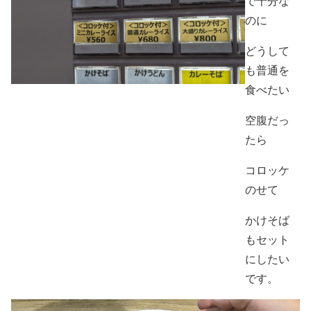
で十分な
のに
どうして
も普通を
食べたい
空腹だっ
たら
コロッケ
のせて
かけそば
もセット
にしたい
です。