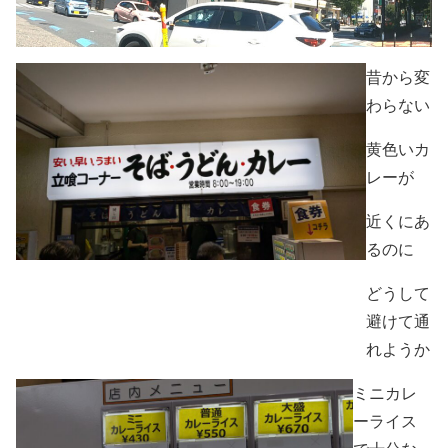
昔から変
わらない
黄色いカ
レーが
近くにあ
るのに
どうして
避けて通
れようか
ミニカレ
ーライス