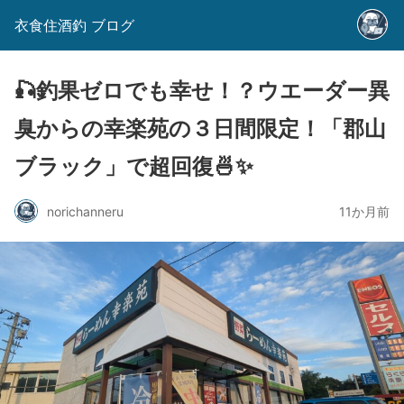
衣食住酒釣 ブログ
🎣釣果ゼロでも幸せ！？ウエーダー異
臭からの幸楽苑の３日間限定！「郡山
ブラック」で超回復🍜✨
norichanneru
11か月前