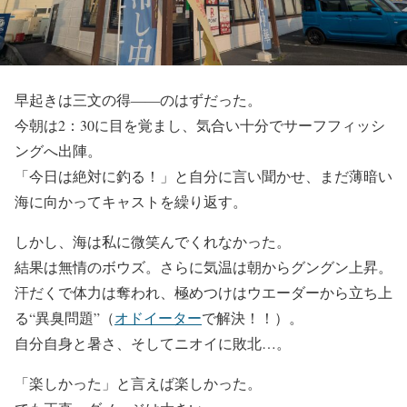
早起きは三文の得――のはずだった。
今朝は2：30に目を覚まし、気合い十分でサーフフィッシ
ングへ出陣。
「今日は絶対に釣る！」と自分に言い聞かせ、まだ薄暗い
海に向かってキャストを繰り返す。
しかし、海は私に微笑んでくれなかった。
結果は無情のボウズ。さらに気温は朝からグングン上昇。
汗だくで体力は奪われ、極めつけはウエーダーから立ち上
る“異臭問題”（
オドイーター
で解決！！）。
自分自身と暑さ、そしてニオイに敗北…。
「楽しかった」と言えば楽しかった。