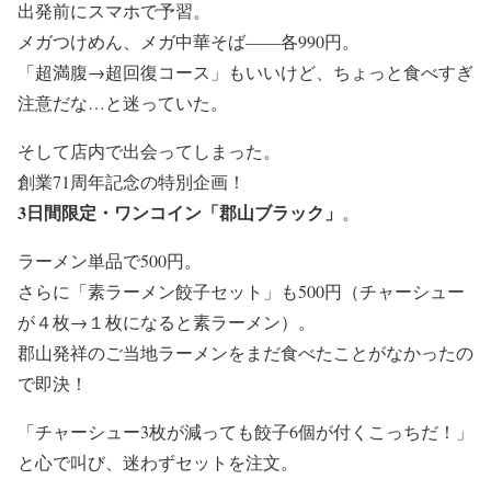
出発前にスマホで予習。
メガつけめん、メガ中華そば――各990円。
「超満腹→超回復コース」もいいけど、ちょっと食べすぎ
注意だな…と迷っていた。
そして店内で出会ってしまった。
創業71周年記念の特別企画！
3日間限定・ワンコイン「郡山ブラック」
。
ラーメン単品で500円。
さらに「素ラーメン餃子セット」も500円（チャーシュー
が４枚→１枚になると素ラーメン）。
郡山発祥のご当地ラーメンをまだ食べたことがなかったの
で即決！
「チャーシュー3枚が減っても餃子6個が付くこっちだ！」
と心で叫び、迷わずセットを注文。