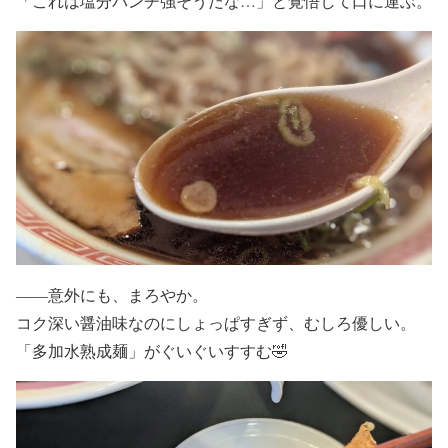
「これは塩分パンチ強そうだな…」と覚悟して口に運ぶ。
――意外にも、まろやか。
コク深い醤油味なのにしょっぱすぎず、むしろ優しい。
「多加水熟成麺」がぐいぐいすすむ🤣