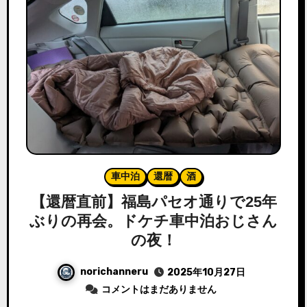
車中泊
還暦
酒
【還暦直前】福島パセオ通りで25年
ぶりの再会。ドケチ車中泊おじさん
の夜！
norichanneru
2025年10月27日
コメントはまだありません