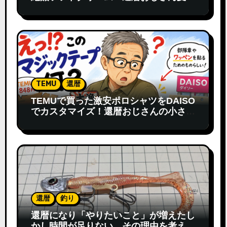
寄り道
TEMU
還暦
TEMUで買った激安ポロシャツをDAISO
でカスタマイズ！還暦おじさんの小さな
発見
還暦
釣り
還暦になり「やりたいこと」が増えたし
かし時間が足りない…その理由を考えて