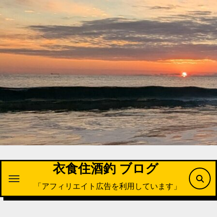
内
容
を
ス
キ
ッ
プ
衣食住酒釣 ブログ
「アフィリエイト広告を利用しています」