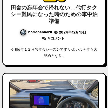
田舎の忘年会で帰れない…代行タク
シー難民になった時のための車中泊
準備
norichanneru
2024年12月13日
4 コメント
令和6年１２月忘年会シーズンです いよいよ今年も大
詰めとなり…