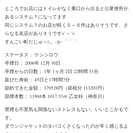
ところでお店にはトイレがなく裏口から出ると公衆便所が
あるシステム？になってます
同じシステム？のお店が軽く５～６件はありそうです、さ
らなる名店がありそうです<`～´>
すんごい町だじゅ～(-。-)y-゜゜゜
ステータス： ケンシロウ
卒煙日： 2006年 12月 30日
卒煙からの日数： 1年 1ヶ月 2日 22時間 51分
延びた寿命： 45日と17時間7分
節約できた金額： 179528円（節税分 113201円）
節煙本数： 11968本 1017.33ｍ 乙女峠（神奈川）
禁煙も不景気も関係ないストレスもない、いいとこかもで
す。
ダウンジャケットのタバコくさくなったのが辛く感じるよ