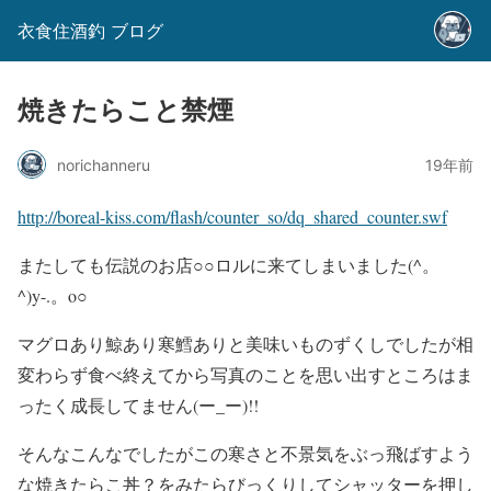
衣食住酒釣 ブログ
焼きたらこと禁煙
norichanneru
19年前
http://boreal-kiss.com/flash/counter_so/dq_shared_counter.swf
またしても伝説のお店○○ロルに来てしまいました(^。
^)y-.。o○
マグロあり鯨あり寒鱈ありと美味いものずくしでしたが相
変わらず食べ終えてから写真のことを思い出すところはま
ったく成長してません(ー_ー)!!
そんなこんなでしたがこの寒さと不景気をぶっ飛ばすよう
な焼きたらこ丼？をみたらびっくりしてシャッターを押し