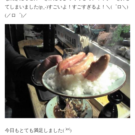
てしまいました(p_-)すごいよ！すごすぎるよ！＼(゜ロ＼)
(／ロ゜)／
)o(
今日もとても満足しました(
)