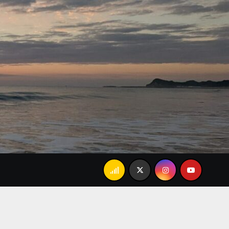
んましかな…」で大爆笑。忘れられない家族のランチ
6