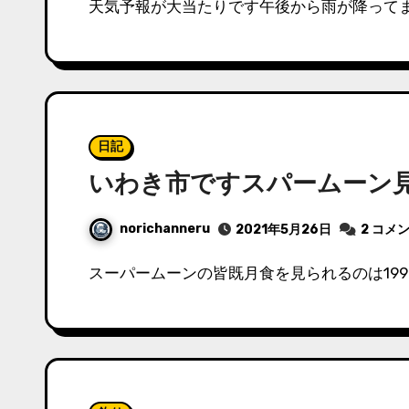
天気予報が大当たりです午後から雨が降ってま
日記
いわき市ですスパームーン
norichanneru
2021年5月26日
2 コメ
スーパームーンの皆既月食を見られるのは199