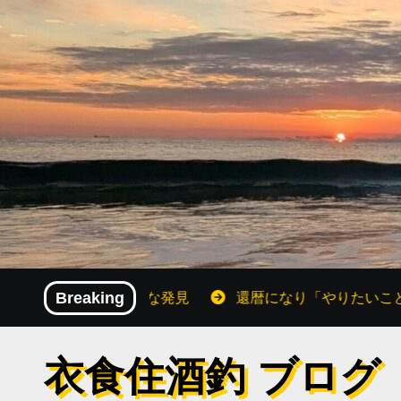
内
容
を
ス
キ
ッ
プ
じさんの小さな発見
Breaking
還暦になり「やりたいこと」が増えた
衣食住酒釣 ブログ