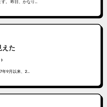
す。 昨日、かなり…
見えた
ント
7年9月以来、2…