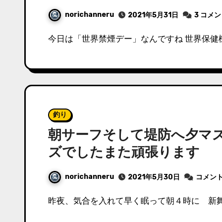
norichanneru
2021年5月31日
3 コメ
今日は「世界禁煙デー」なんですね 世界保健
釣り
朝サーフそして堤防へ夕マ
ズでしたまた頑張ります
norichanneru
2021年5月30日
コメン
昨夜、気合を入れて早く眠って朝４時に 新