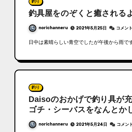
釣り
釣具屋をのぞくと癒される
norichanneru
2021年5月25日
コメン
日中は素晴らしい青空でしたが午後から雨です
釣り
Daisoのおかげで釣り具
ゴチ・シーバスをなんとか
norichanneru
2021年5月24日
コメン