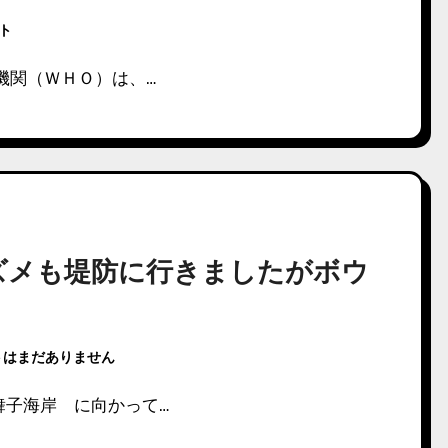
ント
機関（ＷＨＯ）は、…
ズメも堤防に行きましたがボウ
トはまだありません
舞子海岸 に向かって…