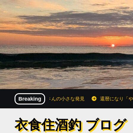
内
容
を
ス
キ
ッ
プ
！還暦おじさんの小さな発見
Breaking
還暦になり「やりたいこと」
衣食住酒釣 ブログ