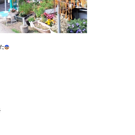
た
）
路