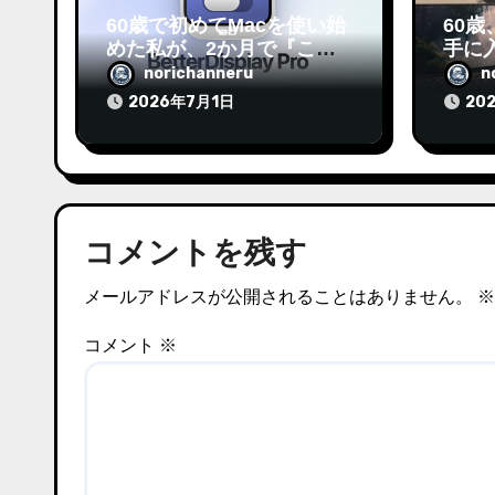
60歳で初めてMacを使い始
60歳、
めた私が、2か月で『これ
手に
は面倒くせえ』と思ったこ
ターD
norichanneru
n
と。
しま
2026年7月1日
20
コメントを残す
メールアドレスが公開されることはありません。
※
コメント
※