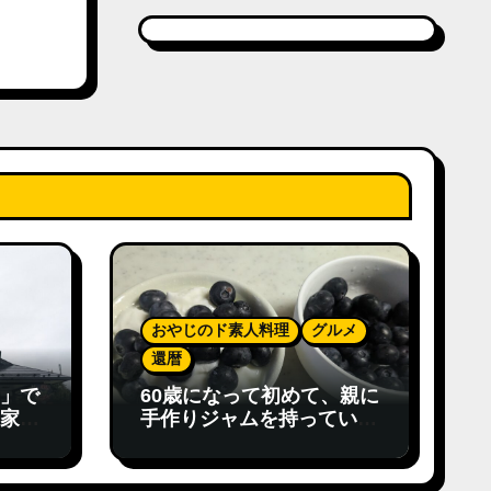
おやじのド素人料理
グルメ
還暦
」で
60歳になって初めて、親に
家族
手作りジャムを持っていく
日が来た。