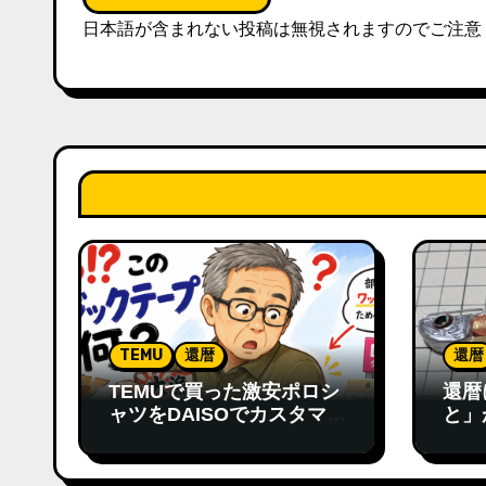
日本語が含まれない投稿は無視されますのでご注意
TEMU
還暦
還暦
TEMUで買った激安ポロシ
還暦
ャツをDAISOでカスタマイ
と」
ズ！還暦おじさんの小さな
足り
発見
てみ