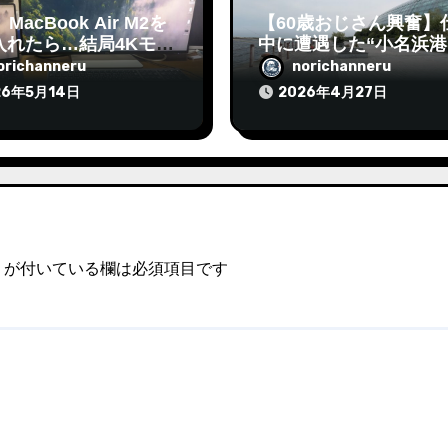
MacBook Air M2を
【60歳おじさん興奮】
入れたら…結局4Kモニ
中に遭遇した“小名浜港
ell S2725QC買って
ナダ祭り”が熱すぎた！
orichanneru
norichanneru
った話2
26年5月14日
2026年4月27日
が付いている欄は必須項目です