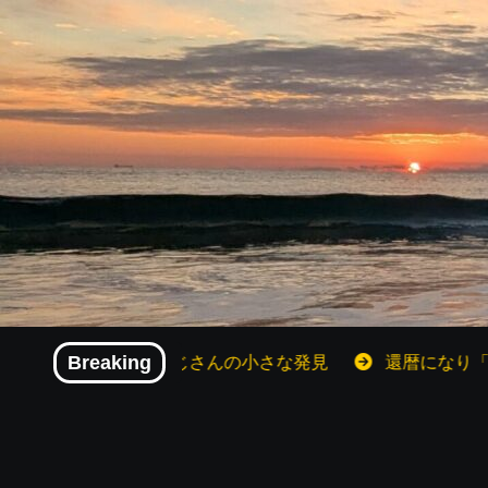
内
容
を
ス
キ
ッ
プ
マイズ！還暦おじさんの小さな発見
Breaking
還暦になり「やりたい