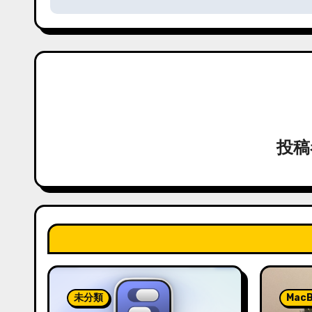
ナ
ビ
ゲ
ー
シ
投
ョ
ン
未分類
MacB