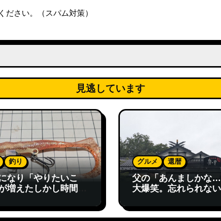
ください。（スパム対策）
見逃しています
釣り
グルメ
還暦
になり「やりたいこ
父の「あんましかな…
が増えたしかし時間が
大爆笑。忘れられない
ない…その理由を考え
のランチ
た