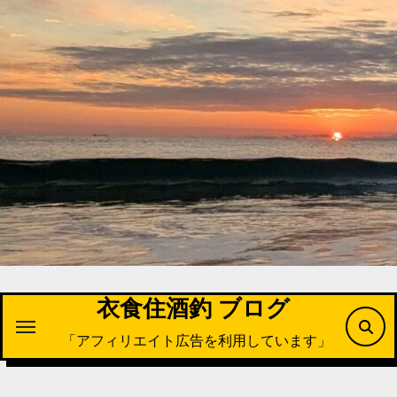
内
容
を
ス
キ
ッ
プ
衣食住酒釣 ブログ
「アフィリエイト広告を利用しています」