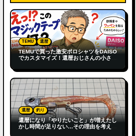
TEMU
還暦
TEMUで買った激安ポロシャツをDAISO
でカスタマイズ！還暦おじさんの小さな
発見
還暦
釣り
還暦になり「やりたいこと」が増えたし
かし時間が足りない…その理由を考えて
みた