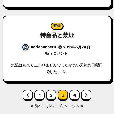
禁煙
特産品と禁煙
norichanneru
2013年3月24日
7 コメント
気温はあまり上がりませんでしたが良い天気の日曜日
でした。 今…
投
1
2
3
4
稿
« 前ページへ
—
次ページへ »