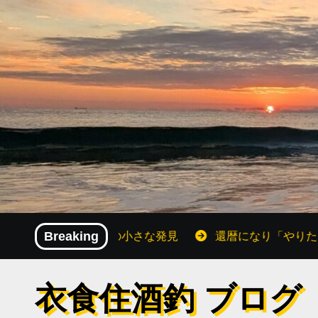
内
容
を
ス
キ
ッ
プ
おじさんの小さな発見
Breaking
還暦になり「やりたいこと」が増え
衣食住酒釣 ブログ