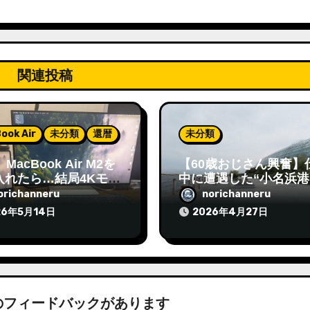
関連投稿
ook Air
未分類
還暦
未分類
MacBook Air M2を
【60歳おじさん興奮】
入れたら…結局4Kモニ
中に遭遇した“小名浜港
ell S2725QC買って
ナダ祭り”が熱すぎた！
orichanneru
norichanneru
った話2
26年5月14日
2026年4月27日
件のフィードバックがあります