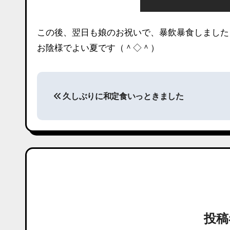
この後、翌日も娘のお祝いで、暴飲暴食しました
お陰様でよい夏です（＾◇＾）
投
久しぶりに和定食いっときました
稿
ナ
ビ
ゲ
ー
シ
投
ョ