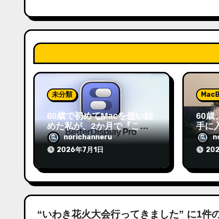
ン
未分類
MacB
60歳で初めてMacを使い始
60歳、
めた私が、2か月で『これ
手に
は面倒くせえ』と思ったこ
ターD
norichanneru
n
と。
しま
2026年7月1日
20
“いわき花火大会行ってきました” に1