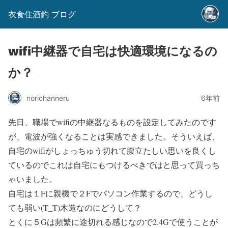
衣食住酒釣 ブログ
wifi中継器で自宅は快適環境になるの
か？
norichanneru
6年前
先日、職場でwifiの中継器なるものを設定してみたのです
が、電波が強くなることは実感できました。そういえば、
自宅のwifiがしょっちゅう切れて腹立たしい思いを良くし
ているのでこれは自宅にもつけるべきではと思って買っち
ゃいました。
自宅は１Fに親機で２Fでパソコン作業するので、どうし
ても弱い(T_T)木造なのにどうして？
とくに５Gは頻繁に途切れる感じなので2.4Gで使うことが