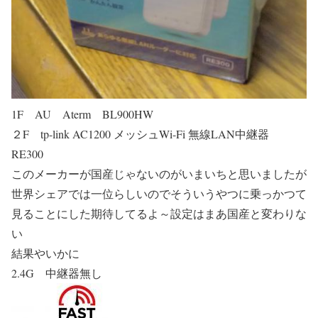
1F AU Aterm BL900HW
２F tp-link AC1200 メッシュWi-Fi 無線LAN中継器
RE300
このメーカーが国産じゃないのがいまいちと思いましたが
世界シェアでは一位らしいのでそういうやつに乗っかつて
見ることにした期待してるよ～設定はまあ国産と変わりな
い
結果やいかに
2.4G 中継器無し