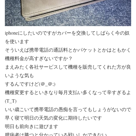
iphoneにしたいのですがカバーを交換してしばらく今の奴
を使います
そういえば携帯電話の通話料とかパケットとかはともかく
機種料金が高すぎないですか？
まえみたく各社サービスして機種を販売してくれた方が良
いような気も
するんですけど(＠_＠;)
機種変更するといきなり毎月支払い多くなって辛すぎるよ
(T_T)
いい歳こいて携帯電話の愚痴を言ってもしょうがないので
早く寝て明日の天気の変化に期待したいです
明日も前向きに遊びます
臆病者は勝つと分かっている戦いしかできない。