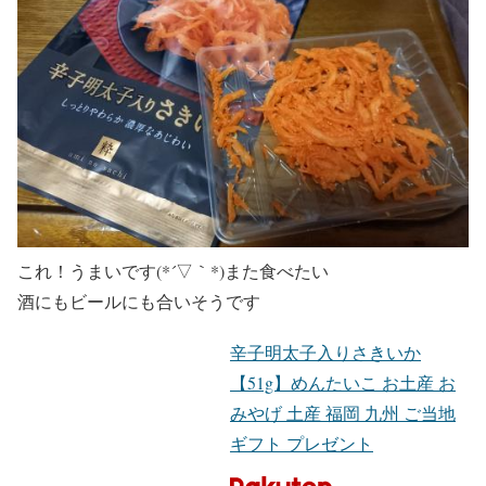
これ！うまいです(*´▽｀*)また食べたい
酒にもビールにも合いそうです
辛子明太子入りさきいか
【51g】めんたいこ お土産 お
みやげ 土産 福岡 九州 ご当地
ギフト プレゼント