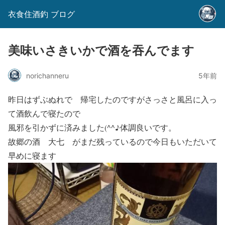
衣食住酒釣 ブログ
美味いさきいかで酒を吞んでます
norichanneru
5年前
昨日はずぶぬれで 帰宅したのですがさっさと風呂に入っ
て酒飲んで寝たので
風邪を引かずに済みました(^^♪体調良いです。
故郷の酒 大七 がまだ残っているので今日もいただいて
早めに寝ます