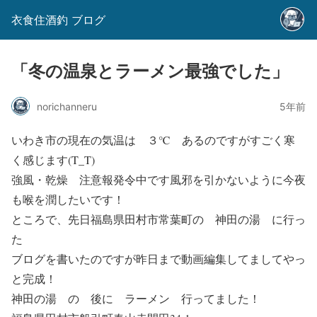
衣食住酒釣 ブログ
「冬の温泉とラーメン最強でした」
norichanneru
5年前
いわき市の現在の気温は ３℃ あるのですがすごく寒
く感じます(T_T)
強風・乾燥 注意報発令中です風邪を引かないように今夜
も喉を潤したいです！
ところで、先日福島県田村市常葉町の
神田の湯
に行っ
た
ブログを書いたのですが昨日まで動画編集してましてやっ
と完成！
神田の湯
の 後に
ラーメン
行ってました！