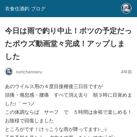
衣食住酒釣 ブログ
今日は雨で釣り中止！ボツの予定だっ
たボウズ動画堂々完成！アップしま
した
norichanneru
4年前
あのウイルス用の４度目接種後三日目ですが
頭痛・倦怠感・腰痛 すべて消え去り 朝３時に目覚めま
した( ｀ー´)ノ
この体調ならば サーフ で ５時間は余裕で楽しめる！
お陰様で回復しました
ところがです！けっこうな雨が降ってます(-_-)