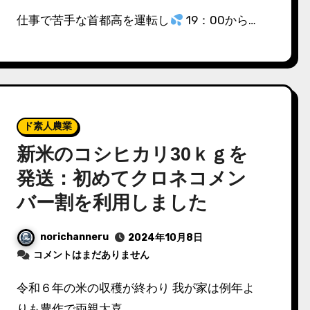
仕事で苦手な首都高を運転し
19：00から…
ド素人農業
新米のコシヒカリ30ｋｇを
発送：初めてクロネコメン
バー割を利用しました
norichanneru
2024年10月8日
コメントはまだありません
令和６年の米の収穫が終わり 我が家は例年よ
りも豊作で両親大喜…