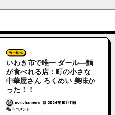
らーめん
いわき市で唯一 ダール―麵
が食べれる店：町の小さな
中華屋さん ろくめい 美味か
った！！
norichanneru
2024年10月11日
5 コメント