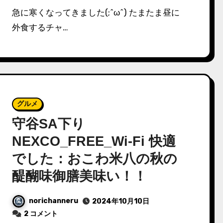
急に寒くなってきました(;^ω^) たまたま昼に
外食するチャ…
グルメ
守谷SA下り
NEXCO_FREE_Wi-Fi 快適
でした：おこわ米八の秋の
醍醐味御膳美味い！！
norichanneru
2024年10月10日
2 コメント