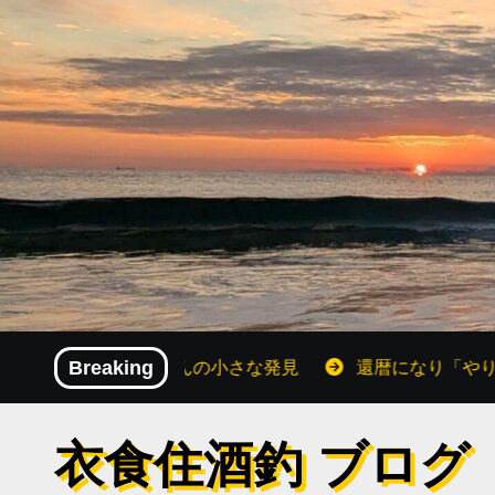
内
容
を
ス
キ
ッ
プ
暦おじさんの小さな発見
Breaking
還暦になり「やりたいこと」が増
衣食住酒釣 ブログ