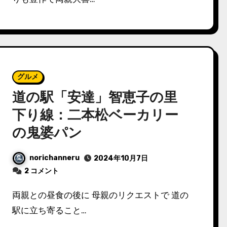
グルメ
道の駅「安達」智恵子の里
下り線：二本松ベーカリー
の鬼婆パン
norichanneru
2024年10月7日
2 コメント
両親との昼食の後に 母親のリクエストで 道の
駅に立ち寄ること…