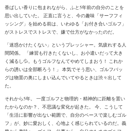
香ばしい香りに包まれながら、ふと5年前の自分のことを
思い出していた。 正直に言うと、今の趣味「サーフフィ
ッシング」を始める前は、いわゆる「お付き合いゴルフ」
がストレスでストレスで、嫌で仕方がなかったのだ。
「迷惑かけたくない」というプレッシャー。気疲れする人
間関係。 「練習も行きたくないし、お小遣いだって大き
く減るし💦。もうゴルフなんてやめてしまおう！ これか
らの誘いは全部断ろう！」 本気でそう思い、ゴルフバッ
グは物置の奥にしまい込んでいてやるときは渋々出して
た。
それから5年。 一度ゴルフと物理的・精神的に距離を置い
たからなのか？、不思議な変化が起きた。 今、こうして
「生活に影響が出ない範囲で、自分のペースで楽しむゴル
フ」が、妙に愛おしく、心地よく感じられているのだ。義