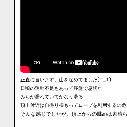
正直に言います、山をなめてました(T_T)
日頃の運動不足もあって序盤で息切れ
みちが濡れていてかなり滑る
頂上付近は自撮り棒もってロープを利用するの危ない
そんな感じでしたが、頂上からの眺めは素晴