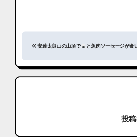
投
安達太良山の山頂で
と魚肉ソーセージが食
稿
ナ
ビ
ゲ
ー
シ
投
ョ