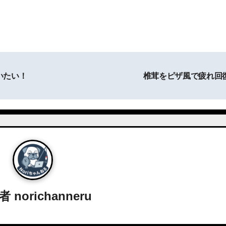
いたい！
椎茸をピザ風で疲れ回
稿者
norichanneru