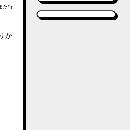
また行
りが