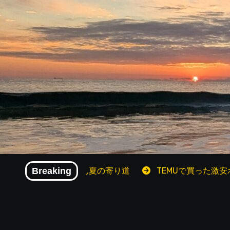
内
容
を
ス
キ
ッ
プ
暦おじさん夏の寄り道
Breaking
TEMUで買った激安ポロシャツを