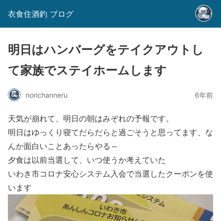
衣食住酒釣 ブログ
明日はハンバーグをテイクアウトし
て家族でステイホームします
norichanneru
6年前
天気が崩れて、明日の朝はみぞれの予報です。
明日はゆっくり寝てだらだらと過ごそうと思ってます、な
んか面白いことあったらやる～
夕食は以前当選して、いつ使うか考えていた
いわき市コロナ安心システム入会で当選したクーポンを使
います