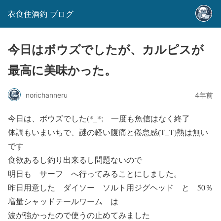
衣食住酒釣 ブログ
今日はボウズでしたが、カルピスが
最高に美味かった。
norichanneru
4年前
今日は、ボウズでした(*_*; 一度も魚信はなく終了
体調もいまいちで、謎の軽い腹痛と倦怠感(T_T)熱は無い
です
食欲あるし釣り出来るし問題ないので
明日も サーフ へ行ってみることにしました。
昨日用意した ダイソー ソルト用ジグヘッド と 50％
増量シャッドテールワーム は
波が強かったので使うの止めてみました